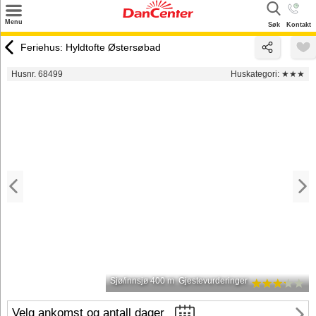
×
Menu
Søk
Kontakt
Søk
Feriehus: Hyldtofte Østersøbad
Tilbud
Husnr. 68499
Huskategori:
★★★
Inspirasjon
Info
Service
Kontakt
Eier login
Sjø/innsjø 400 m
Gjestevurderinger
Velg ankomst og antall dager