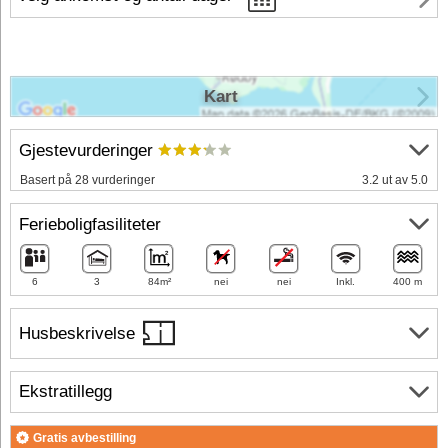
Kart
Gjestevurderinger
Basert på 28 vurderinger
3.2 ut av 5.0
Ferieboligfasiliteter
6
3
84m²
nei
nei
Inkl.
400 m
Husbeskrivelse
Ekstratillegg
Gratis avbestilling