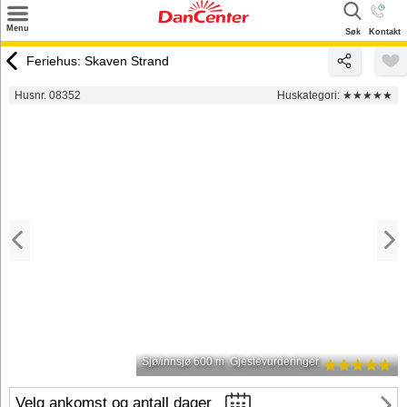
×
Menu
Søk
Kontakt
Søk
Feriehus: Skaven Strand
Tilbud
Husnr. 08352
Huskategori:
★★★★★
Inspirasjon
Info
Service
Kontakt
Eier login
Sjø/innsjø 600 m
Gjestevurderinger
Velg ankomst og antall dager