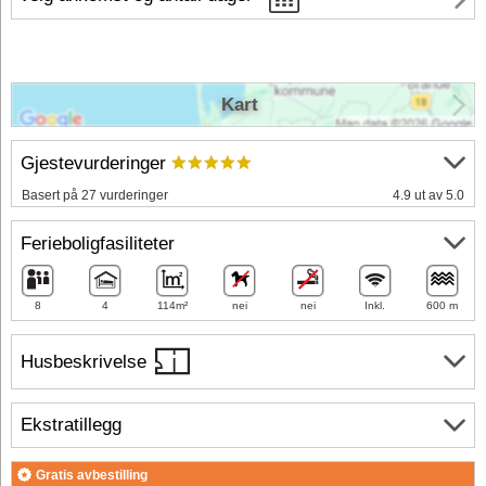
Kart
Gjestevurderinger
Basert på 27 vurderinger
4.9 ut av 5.0
Ferieboligfasiliteter
8
4
114m²
nei
nei
Inkl.
600 m
Husbeskrivelse
Ekstratillegg
Gratis avbestilling