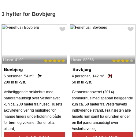
3 hytter for Bovbjerg
Husnr: 4199
Husnr: 88966
Bovbjerg
Bovbjerg
6 personer, 54 m²
4 personer, 142 m²
200 m til kyst.
50 m til kyst.
Velbeliggende rækkehus med
Gennemrenoveret (2014)
panoramaudsigt over Vesterhavet
sommerhus med spabad beliggende
kun ca. 200 meter fra huset. Husets
kun ca. 50 meter fra Vesterhavets
aktiviteter giver rig mulighed for
indbydende strand. Fra næsten alle
mange timers underholdning både
husets rum samt fra grunden er der
for børn og voksne. Der er bl.a.
en flot panoramaudsigt over
billard, ...
Vesterhavet og ...