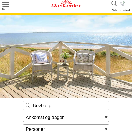
×
Menu
Søk
Kontakt
Søk
Tilbud
Inspirasjon
Info
Service
Kontakt
Eier login
Bovbjerg
Ankomst og dager
Personer