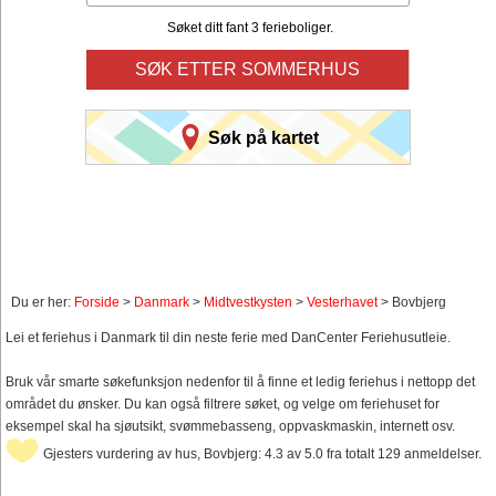
Søket ditt fant 3 ferieboliger.
SØK ETTER SOMMERHUS
Søk på kartet
Du er her:
Forside
>
Danmark
>
Midtvestkysten
>
Vesterhavet
> Bovbjerg
Lei et feriehus i Danmark til din neste ferie med DanCenter Feriehusutleie.
Bruk vår smarte søkefunksjon nedenfor til å finne et ledig feriehus i nettopp det
området du ønsker. Du kan også filtrere søket, og velge om feriehuset for
eksempel skal ha sjøutsikt, svømmebasseng, oppvaskmaskin, internett osv.
Gjesters vurdering av hus, Bovbjerg: 4.3 av 5.0 fra totalt 129 anmeldelser.