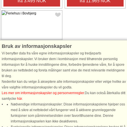
fra 3.495 NOK
fra 11.965 NOK
Husnr: 37477
Bruk av informasjonskapsler
Bovbjerg
Vi benytter data fra våre egne informasjonskapsler og tredjeparts
6 personer, 122 m²
informasjonskapsler. Vi bruker dem i kombinasjon med tilhørende personlig
100 m til kyst.
informasjon for å huske innstillingene dine, forbedre tjenestene våre, for å spore
bruken av nettstedet og foreta målinger samt vise de mest relevante meldingene
Sommerhus ca. 100 meter fra
til deg.
Vesterhavet og en stor sandstrand.
Nedenfor kan du velge å akseptere alle informasjonskapsler eller velge hvilke av
Fra grunden er der en flot udsigt
våre valgfrie informasjonskapsler du vil godta.
over havet og fra tagterrassen en
Les mer om informasjonskapsler og personvernregler
.Du kan också återkalla ditt
fantastisk panoramaudsigt over
samtycke
här
.
Vesterhavet og området. Huset er
Nødvendige informasjonskapsler: Disse informasjonskapslene hjelper oss
opført ...
med å sikre at nettstedet vårt fungerer ved å aktivere grunnleggende
fra 3.858 NOK
funksjoner som påminnelseslisten over favoritthusene dine. Denne
informasjonskapselen kan ikke deaktiveres.