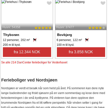
Husnr: 54358
Husnr: 37477
Thyborøn
Bovbjerg
12 personer, 202 m²
6 personer, 122 m²
200 m til kyst.
100 m til kyst.
fra 12.344 NOK
fra 3.858 NOK
Se alle 214 DanCenter ferieboliger for Vesterhavet
Ferieboliger ved Nordsjøen
Nordsjøen er verdt et besøk når som helst på året. På sommeren kan dere nyte
lange badestrender og friskt sjøvann på en varm sommerdag og kose dere med
feriestemningen i de små kystbyene. På vinteren kan dere oppleve den
brummende Nordsjøen fra et litt røffere perspektiv. Når vinden setter i gang for
fullt på vestkysten oppstår det en unik atmosfære. Gå dere lange turer i de høye