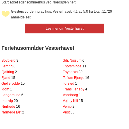
Start søket etter sommerhus ved Nordsjøen her:
Gjesters vurdering av hus, Vesterhavet: 4.1 av 5.0 fra totalt 11720
anmeldelser.
Les mer om Vesterhavet
Feriehusområder Vesterhavet
Bovbjerg
3
Sdr. Nissum
6
Ferring
6
Thorsminde
11
Fjaltring
2
Thyborøn
39
Fjand
15
Toftum Bjerge
16
Gjellerodde
15
Torsted
1
Idom
1
Trans Ferieby
4
Langerhuse
6
Vandborg
1
Lemvig
20
Vejlby Klit
15
Nørhede
16
Vemb
2
Nørhede Øst
2
Vrist
33