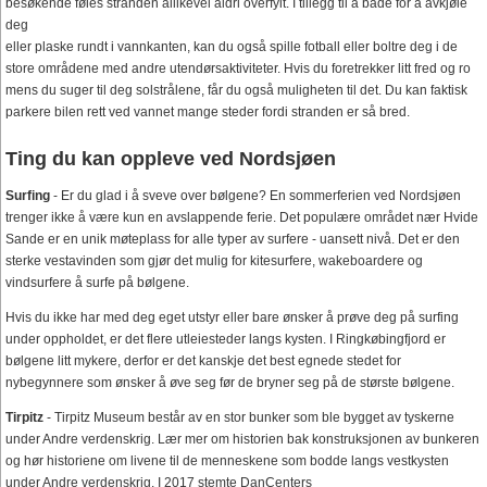
besøkende føles stranden allikevel aldri overfylt. I tillegg til å bade for å avkjøle
deg
eller plaske rundt i vannkanten, kan du også spille fotball eller boltre deg i de
store områdene med andre utendørsaktiviteter. Hvis du foretrekker litt fred og ro
mens du suger til deg solstrålene, får du også muligheten til det. Du kan faktisk
parkere bilen rett ved vannet mange steder fordi stranden er så bred.
Ting du kan oppleve ved Nordsjøen
Surfing
- Er du glad i å sveve over bølgene? En sommerferien ved Nordsjøen
trenger ikke å være kun en avslappende ferie. Det populære området nær Hvide
Sande er en unik møteplass for alle typer av surfere - uansett nivå. Det er den
sterke vestavinden som gjør det mulig for kitesurfere, wakeboardere og
vindsurfere å surfe på bølgene.
Hvis du ikke har med deg eget utstyr eller bare ønsker å prøve deg på surfing
under oppholdet, er det flere utleiesteder langs kysten. I Ringkøbingfjord er
bølgene litt mykere, derfor er det kanskje det best egnede stedet for
nybegynnere som ønsker å øve seg før de bryner seg på de største bølgene.
Tirpitz
- Tirpitz Museum består av en stor bunker som ble bygget av tyskerne
under Andre verdenskrig. Lær mer om historien bak konstruksjonen av bunkeren
og hør historiene om livene til de menneskene som bodde langs vestkysten
under Andre verdenskrig. I 2017 stemte DanCenters