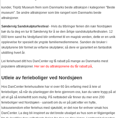
kunder, Tirpitz Museum frem som Danmarks beste attraksjon i kategorien "Beste
museum". Se andre attraksjoner som ble rangert som Danmarks beste
attraksjoner.
Søndervig Sandskulpturfestival
- Hvis du tilbringer ferien din nær Nordsjøen
bør du ta deg en tur til Søndervig for å se den årlige sandskulpturfestivalen. 12
000 tonn sand fra Vestjylland blir omformet til en magisk verden, dette er en unik
opplevelse for spesielt de yngste familiemedlemmene. Sanden de bruker i
skulpturene blir formet av erfarne skulptører, så dere er garantert en fantastisk
utstilling hvert år.
Lei feriehuset ditt hos DanCenter og få rabatt på mange av Danmarks mest
populære attraksjoner.
Her ser du attraksjonene du får rabatt på
,
Utleie av ferieboliger ved Nordsjøen
Hos DanCenter feriehusutleie har vi over 60 års erfaring med å leie ut
ferieboliger, så når du planlegger din ferie gjennom oss, kan du være trygg på at
alt vil gå så knirkefritt som mulig. På nettstedet vår finner du mer enn 200
ferieboliger ved Nordsjøen - uansett om du er på jakt etter en hytte,
luksuseiendom eller feriehus med sjøutsikt, er det noe for enhver smak hos
DanCenter. La deg bli inspirert av det brede utvalget av hus som er tilgjengelige