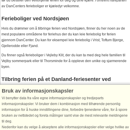
før du bestiller den velfortjente ferien for deg og dine kjære. I omtrent halvparten
av DanCenters ferieboliger er kjæledyr velkomne.
Ferieboliger ved Nordsjøen
Hvis du drømmer om å tilbringe ferien ved Nordsjøen, finner du her noen av de
mest populære områdene for feriehus der du kan leie feriebolig for ferien
gjennom DanCenter. Du kan for eksempel leie feriebolig i Vrist, Toftum Bjerge,
Gjellerodde eller Fjand.
Du finner også ferieboliger i Vejleby Klit, der du kan ta med deg hele familien til
Vejlby sommerpark eller til Thorsminde for å oppleve den unike og sjarmerende
byen.
Tilbring ferien på et Danland-feriesenter ved
Nordsjøen
Bruk av informasjonskapsler
Du kan også besøke et av Danlands feriesentre ved Nordsjøen. I Søndervig
Vi benytter data fra våre egne informasjonskapsler og tredjeparts
finner du
Feriesenter Klitten
, og
Feriesenter Søndervig
. Nyt stranden og enorme
informasjonskapsler. Vi bruker dem i kombinasjon med tilhørende personlig
sanddyne så langt øyet ser og tilbring en dag på det nærliggende LEGOLAND®
informasjon for å huske innstillingene dine, forbedre tjenestene våre, for å spore
eller Givskud Zoo.
bruken av nettstedet og foreta målinger samt vise de mest relevante meldingene
til deg.
Når du tilbringer ferien på feriesenteret Klitten, bor du kun 1 minutt unna
Nedenfor kan du velge å akseptere alle informasjonskapsler eller velge hvilke av