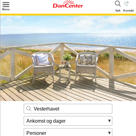
×
Menu
Søk
Kontakt
Søk
Tilbud
Inspirasjon
Info
Service
Kontakt
Eier login
Vesterhavet
Ankomst og dager
Personer