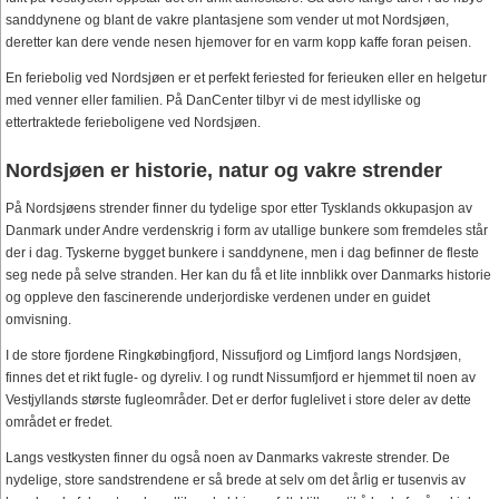
sanddynene og blant de vakre plantasjene som vender ut mot Nordsjøen,
deretter kan dere vende nesen hjemover for en varm kopp kaffe foran peisen.
En feriebolig ved Nordsjøen er et perfekt feriested for ferieuken eller en helgetur
med venner eller familien. På DanCenter tilbyr vi de mest idylliske og
ettertraktede ferieboligene ved Nordsjøen.
Nordsjøen er historie, natur og vakre strender
På Nordsjøens strender finner du tydelige spor etter Tysklands okkupasjon av
Danmark under Andre verdenskrig i form av utallige bunkere som fremdeles står
der i dag. Tyskerne bygget bunkere i sanddynene, men i dag befinner de fleste
seg nede på selve stranden. Her kan du få et lite innblikk over Danmarks historie
og oppleve den fascinerende underjordiske verdenen under en guidet
omvisning.
I de store fjordene Ringkøbingfjord, Nissufjord og Limfjord langs Nordsjøen,
finnes det et rikt fugle- og dyreliv. I og rundt Nissumfjord er hjemmet til noen av
Vestjyllands største fugleområder. Det er derfor fuglelivet i store deler av dette
området er fredet.
Langs vestkysten finner du også noen av Danmarks vakreste strender. De
nydelige, store sandstrendene er så brede at selv om det årlig er tusenvis av