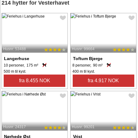
214 hytter for Vesterhavet
Husnr: 53488
Husnr: 99664
Langerhuse
Toftum Bjerge
10 personer, 175 m²
8 personer, 90 m²
500 m til kyst.
400 m til kyst.
fra 8.455 NOK
fra 4.917 NOK
Husnr: 24317
Husnr: 99201
Nørhede Øst
Vrist