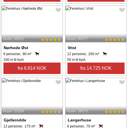
Husnr: 48262
Husnr: 85277
Nørhede Øst
Vrist
6 personer, 90 m²
12 personer, 200 m²
100 m til kyst.
50 m til kyst.
fra 6.814 NOK
fra 14.725 NOK
Husnr: 53324
Husnr: 38075
Gjellerodde
Langerhuse
12 personer, 175 m²
6 personer, 70 m²