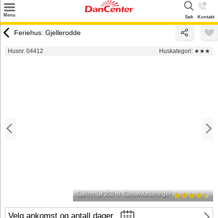
×
Menu
Søk
Kontakt
Søk
Feriehus: Gjellerodde
Tilbud
Husnr. 04412
Huskategori:
★★★
Inspirasjon
Info
Service
Kontakt
Eier login
Sjø/innsjø 350 m
Gjestevurderinger
Velg ankomst og antall dager