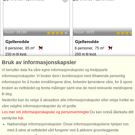
Husnr: 36180
Husnr: 3835
Gjellerodde
Gjellerodde
8 personer, 85 m²
6 personer, 75 m²
150 m til kyst.
200 m til kyst.
Bruk av informasjonskapsler
Sommerhus med spabad og sauna, 2
Velbeliggende, renoveret sommerhu
badeværelser, 3 værelser, hems,
kun ca. 200 meter fra Limfjorden me
Vi benytter data fra våre egne informasjonskapsler og tredjeparts
super køkken, stor stue med
børnevenlig strand og stor
informasjonskapsler. Vi bruker dem i kombinasjon med tilhørende personlig
brændeovn og direkte udgang til stor
legeplads/boldbane med god plads ti
informasjon for å huske innstillingene dine, forbedre tjenestene våre, for å spore
terrasse, hvor der er installeret
at boltre sig på en varm sommerdag.
bruken av nettstedet og foreta målinger samt vise de mest relevante meldingene
terrassevarmere. Alt i møbler og
Sommerhuset er praktisk indrettet ...
til deg.
inventar ...
Nedenfor kan du velge å akseptere alle informasjonskapsler eller velge hvilke av
våre valgfrie informasjonskapsler du vil godta.
fra 5.798 NOK
fra 7.513 NOK
Les mer om informasjonskapsler og personvernregler
.Du kan också återkalla ditt
samtycke
här
.
Nødvendige informasjonskapsler: Disse informasjonskapslene hjelper oss
med å sikre at nettstedet vårt fungerer ved å aktivere grunnleggende