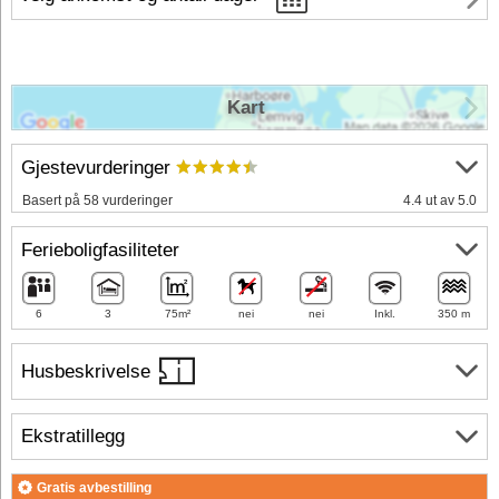
Kart
Gjestevurderinger
Basert på 58 vurderinger
4.4 ut av 5.0
Ferieboligfasiliteter
6
3
75m²
nei
nei
Inkl.
350 m
Husbeskrivelse
Ekstratillegg
Gratis avbestilling