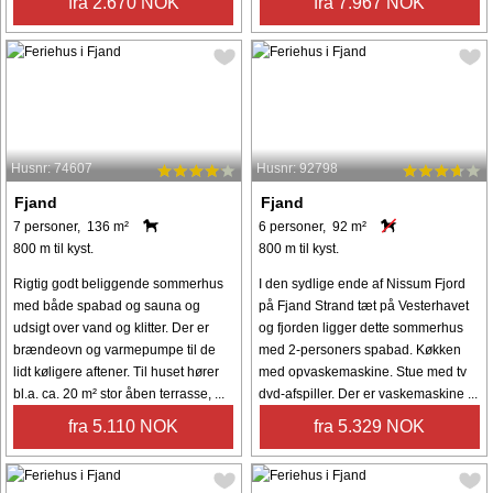
fra 2.670 NOK
fra 7.967 NOK
Husnr: 74607
Husnr: 92798
Fjand
Fjand
7 personer, 136 m²
6 personer, 92 m²
800 m til kyst.
800 m til kyst.
Rigtig godt beliggende sommerhus
I den sydlige ende af Nissum Fjord
med både spabad og sauna og
på Fjand Strand tæt på Vesterhavet
udsigt over vand og klitter. Der er
og fjorden ligger dette sommerhus
brændeovn og varmepumpe til de
med 2-personers spabad. Køkken
lidt køligere aftener. Til huset hører
med opvaskemaskine. Stue med tv
bl.a. ca. 20 m² stor åben terrasse, ...
dvd-afspiller. Der er vaskemaskine ...
fra 5.110 NOK
fra 5.329 NOK