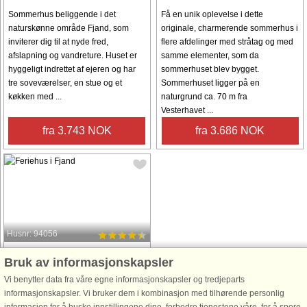
Sommerhus beliggende i det
Få en unik oplevelse i dette
naturskønne område Fjand, som
originale, charmerende sommerhus i
inviterer dig til at nyde fred,
flere afdelinger med stråtag og med
afslapning og vandreture. Huset er
samme elementer, som da
hyggeligt indrettet af ejeren og har
sommerhuset blev bygget.
tre soveværelser, en stue og et
Sommerhuset ligger på en
køkken med ...
naturgrund ca. 70 m fra
Vesterhavet ...
fra 3.743 NOK
fra 3.686 NOK
Husnr: 94056
Fjand
Bruk av informasjonskapsler
8 personer, 92 m²
Vi benytter data fra våre egne informasjonskapsler og tredjeparts
800 m til kyst.
informasjonskapsler. Vi bruker dem i kombinasjon med tilhørende personlig
I den sydlige ende af Nissum Fjord