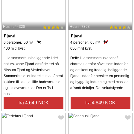
Husnr: 44328
Husnr: 7363
Fjand
Fjand
6 personer, 50 m²
4 personer, 65 m²
400 m til kyst.
650 m til kyst.
Lille sommerhus beliggende i det
Dette lille sommerhus oser af
naturskønne Fjand-område tæt på
charme udenfor såvel som indenfor
Nissum Fjord og Vesterhavet.
og er skønt og fredeligt beliggende i
Sommerhuset er indrettet med åbent
Fjand. Indenfor hersker en personlig
køkken til stue, et lille badeværelse
og hyggelig indretning med masser
og to soveværelser. Der er Tv i
af små detaljer. Det veludstyrede ...
huset, ...
fra 4.649 NOK
fra 4.849 NOK