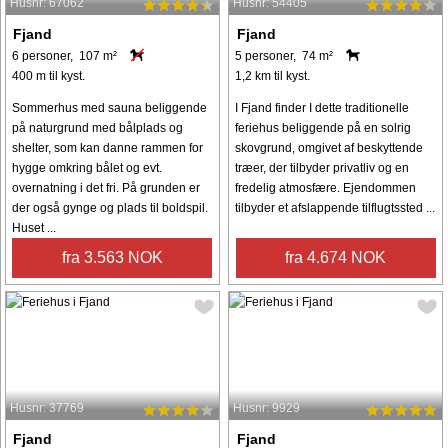
Husnr: 67062
Husnr: 54405
Fjand
Fjand
6 personer, 107 m²
5 personer, 74 m²
400 m til kyst.
1,2 km til kyst.
Sommerhus med sauna beliggende
I Fjand finder I dette traditionelle
på naturgrund med bålplads og
feriehus beliggende på en solrig
shelter, som kan danne rammen for
skovgrund, omgivet af beskyttende
hygge omkring bålet og evt.
træer, der tilbyder privatliv og en
overnatning i det fri. På grunden er
fredelig atmosfære. Ejendommen
der også gynge og plads til boldspil.
tilbyder et afslappende tilflugtssted ...
Huset ...
fra 3.563 NOK
fra 4.674 NOK
Husnr: 37769
Husnr: 9929
Fjand
Fjand