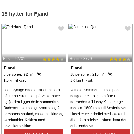
15 hytter for Fjand
Husnr: 92731
Husnr: 63779
Fjand
Fjand
8 personer, 92 m²
18 personer, 215 m²
1,0 km til kyst.
1,6 km til kyst.
I den sydlige ende af Nissum Fjord
Velholdt sommerhus med pool
på Fjand Strand tæt på Vesterhavet
beliggende i roligt område i
og fjorden ligger dette sommerhus.
nærheden af Husby Klitplantage
Badeværelse med gulvvarme og 2-
med ca. 1600 meter til Vesterhavet.
personers spabad, vaskemaskine og
Huset er velindrettet med køkken i
tørretumbler. Køkken med
åben forbindelse til stuen, hvor der
opvaskemaskine.
er brændeovn ...