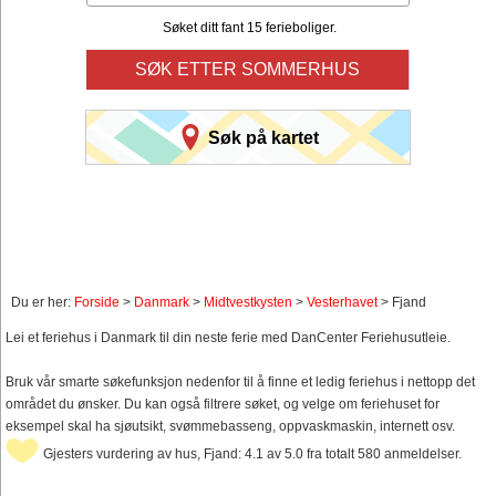
Søket ditt fant 15 ferieboliger.
SØK ETTER SOMMERHUS
Søk på kartet
Du er her:
Forside
>
Danmark
>
Midtvestkysten
>
Vesterhavet
> Fjand
Lei et feriehus i Danmark til din neste ferie med DanCenter Feriehusutleie.
Bruk vår smarte søkefunksjon nedenfor til å finne et ledig feriehus i nettopp det
området du ønsker. Du kan også filtrere søket, og velge om feriehuset for
eksempel skal ha sjøutsikt, svømmebasseng, oppvaskmaskin, internett osv.
Gjesters vurdering av hus, Fjand: 4.1 av 5.0 fra totalt 580 anmeldelser.