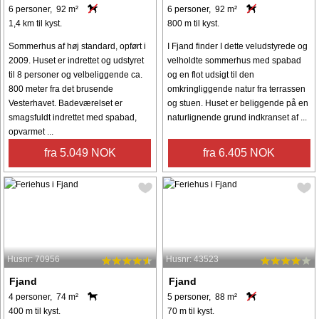
6 personer, 92 m²
6 personer, 92 m²
1,4 km til kyst.
800 m til kyst.
Sommerhus af høj standard, opført i
I Fjand finder I dette veludstyrede og
2009. Huset er indrettet og udstyret
velholdte sommerhus med spabad
til 8 personer og velbeliggende ca.
og en flot udsigt til den
800 meter fra det brusende
omkringliggende natur fra terrassen
Vesterhavet. Badeværelset er
og stuen. Huset er beliggende på en
smagsfuldt indrettet med spabad,
naturlignende grund indkranset af ...
opvarmet ...
fra 5.049 NOK
fra 6.405 NOK
Husnr: 70956
Husnr: 43523
Fjand
Fjand
4 personer, 74 m²
5 personer, 88 m²
400 m til kyst.
70 m til kyst.