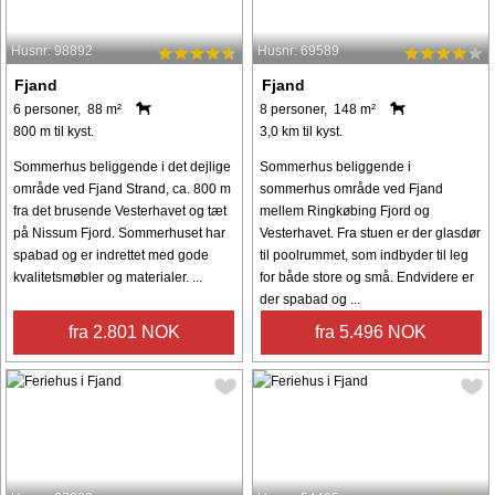
Husnr: 98892
Husnr: 69589
Fjand
Fjand
6 personer, 88 m²
8 personer, 148 m²
800 m til kyst.
3,0 km til kyst.
Sommerhus beliggende i det dejlige
Sommerhus beliggende i
område ved Fjand Strand, ca. 800 m
sommerhus område ved Fjand
fra det brusende Vesterhavet og tæt
mellem Ringkøbing Fjord og
på Nissum Fjord. Sommerhuset har
Vesterhavet. Fra stuen er der glasdør
spabad og er indrettet med gode
til poolrummet, som indbyder til leg
kvalitetsmøbler og materialer. ...
for både store og små. Endvidere er
der spabad og ...
fra 2.801 NOK
fra 5.496 NOK