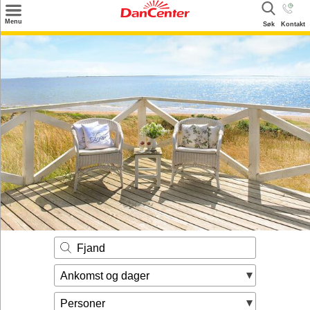
×
Menu
Søk
Kontakt
Søk
Tilbud
Inspirasjon
Info
Service
Kontakt
Eier login
Fjand
Ankomst og dager
Personer