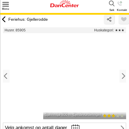
×
Menu
Søk
Kontakt
Søk
Feriehus: Gjellerodde
Tilbud
Husnr. 85905
Huskategori:
★★★
Inspirasjon
Info
Service
Kontakt
Eier login
Sjø/innsjø 800 m
Gjestevurderinger
Velg ankomst og antall dager