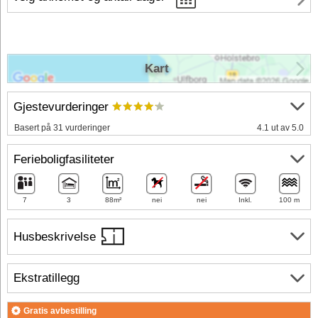
Kart
Gjestevurderinger
Basert på 31 vurderinger
4.1 ut av 5.0
Ferieboligfasiliteter
7
3
88m²
nei
nei
Inkl.
100 m
Husbeskrivelse
Ekstratillegg
Gratis avbestilling