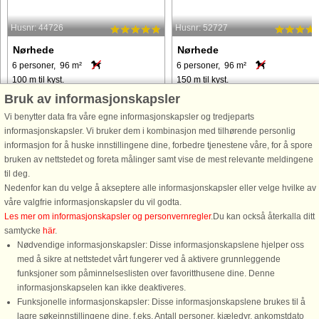
Husnr: 44726
Husnr: 52727
Nørhede
Nørhede
6 personer, 96 m²
6 personer, 96 m²
100 m til kyst.
150 m til kyst.
Bruk av informasjonskapsler
Attraktivt beliggende feriehus i
Dette feriehus ligger i et charmerend
naturskønt område med masser af
ferieområde ved Nissum Fjord, med
Vi benytter data fra våre egne informasjonskapsler og tredjeparts
småvildt. Huset er godt indrettet med 3
gode muligheder for svømning og
informasjonskapsler. Vi bruker dem i kombinasjon med tilhørende personlig
store værelser med hver en
udendørs aktiviteter. Ejendommen
informasjon for å huske innstillingene dine, forbedre tjenestene våre, for å spore
dobbeltseng. Fra stue og køkken kan I
blev fuldstændig renoveret i 2022 og
bruken av nettstedet og foreta målinger samt vise de mest relevante meldingene
iagttage den smukke natur og
har tre soveværelser, hver ...
til deg.
dyreliv ...
Nedenfor kan du velge å akseptere alle informasjonskapsler eller velge hvilke av
våre valgfrie informasjonskapsler du vil godta.
fra 8.737 NOK
fra 8.167 NOK
Les mer om informasjonskapsler og personvernregler
.Du kan också återkalla ditt
samtycke
här
.
Nødvendige informasjonskapsler: Disse informasjonskapslene hjelper oss
med å sikre at nettstedet vårt fungerer ved å aktivere grunnleggende
funksjoner som påminnelseslisten over favoritthusene dine. Denne
informasjonskapselen kan ikke deaktiveres.
Funksjonelle informasjonskapsler: Disse informasjonskapslene brukes til å
lagre søkeinnstillingene dine, f.eks. Antall personer, kjæledyr, ankomstdato