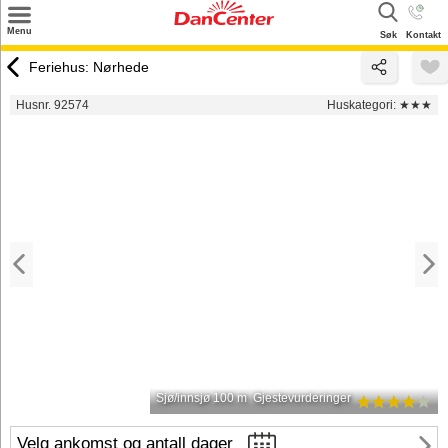
×
Menu
Søk
Kontakt
Søk
Feriehus: Nørhede
Tilbud
Husnr. 92574
Huskategori:
★★★
Inspirasjon
Info
Service
Kontakt
Eier login
Sjø/innsjø 100 m
Gjestevurderinger
Velg ankomst og antall dager