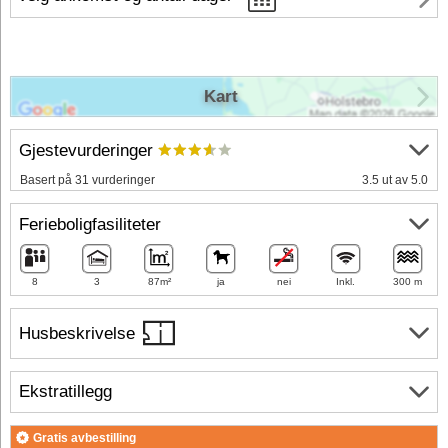
Kart
Gjestevurderinger
Basert på 31 vurderinger
3.5 ut av 5.0
Ferieboligfasiliteter
8
3
87m²
ja
nei
Inkl.
300 m
Husbeskrivelse
Ekstratillegg
Gratis avbestilling