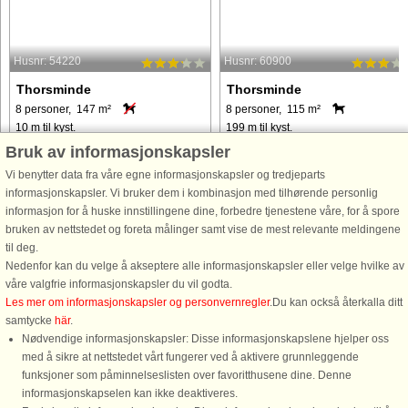
Husnr: 54220
Husnr: 60900
Thorsminde
Thorsminde
8 personer, 147 m²
8 personer, 115 m²
10 m til kyst.
199 m til kyst.
Bruk av informasjonskapsler
Dette charmerende feriehus med
Sommerhus ved Nordsøen – Den
udendørs spabad tilbyder et fredeligt
perfekte feriebolig Dette charmerend
Vi benytter data fra våre egne informasjonskapsler og tredjeparts
tilflugtssted i den lille landsby
sommerhus ligger i et hyggeligt
informasjonskapsler. Vi bruker dem i kombinasjon med tilhørende personlig
Thorsminde, med en unik og
kystområde og tilbyder en fredelig
informasjon for å huske innstillingene dine, forbedre tjenestene våre, for å spore
betagende udsigt over Nissum Fjord.
oase tæt på den vilde skønhed ved
bruken av nettstedet og foreta målinger samt vise de mest relevante meldingene
Bygget i 1977 og delvist renoveret ...
Nordsøen. Med moderne faciliteter ...
til deg.
Nedenfor kan du velge å akseptere alle informasjonskapsler eller velge hvilke av
våre valgfrie informasjonskapsler du vil godta.
fra 7.932 NOK
fra 3.395 NOK
Les mer om informasjonskapsler og personvernregler
.Du kan också återkalla ditt
samtycke
här
.
Nødvendige informasjonskapsler: Disse informasjonskapslene hjelper oss
med å sikre at nettstedet vårt fungerer ved å aktivere grunnleggende
funksjoner som påminnelseslisten over favoritthusene dine. Denne
informasjonskapselen kan ikke deaktiveres.