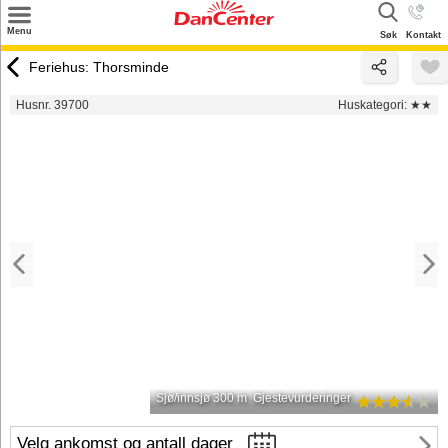
×
Menu
Søk
Kontakt
Søk
Feriehus: Thorsminde
Tilbud
Husnr. 39700
Huskategori:
★★
Inspirasjon
Info
Service
Kontakt
Eier login
Sjø/innsjø 300 m
Gjestevurderinger
Velg ankomst og antall dager