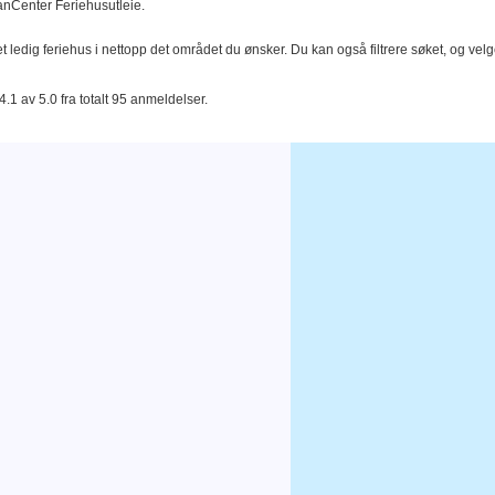
DanCenter Feriehusutleie.
t ledig feriehus i nettopp det området du ønsker. Du kan også filtrere søket, og velg
.1 av 5.0 fra totalt 95 anmeldelser.