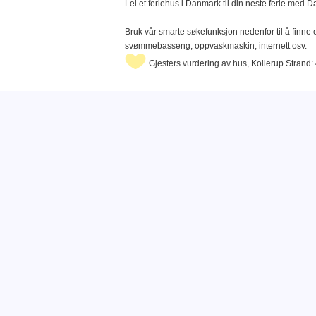
Lei et feriehus i Danmark til din neste ferie med 
Bruk vår smarte søkefunksjon nedenfor til å finne e
svømmebasseng, oppvaskmaskin, internett osv.
Gjesters vurdering av hus, Kollerup Strand: 4