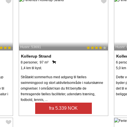
Husnr: 53691
Husnr:
Kollerup Strand
Kolle
8 personer, 97 m²
6 pers
1,4 km til kyst.
5,0 km t
up
Stråtækt sommerhus med adgang til fælles
Dette v
swimmingpool og stort aktivitetsområde i naturskønne
byder 
til
omgivelser. I området kan du frit benytte de
det til 
atur i
fremragende fælles faciliteter, udendørs træning,
beliggen
fodbold, tennis, ...
fra 5.339 NOK