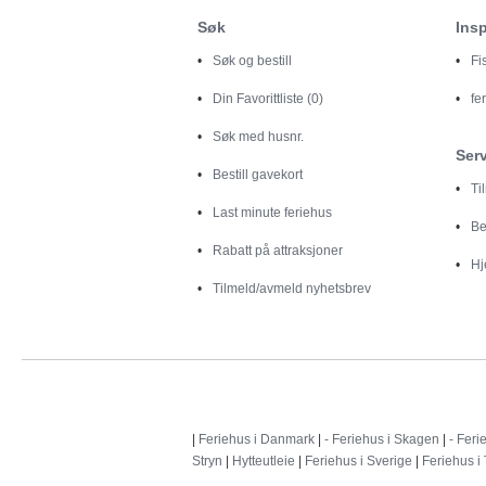
Søk
Insp
Søk og bestill
Fi
Din
Favorittliste (0)
fe
Søk med husnr.
Ser
Bestill gavekort
Ti
Last minute feriehus
Be
Rabatt på attraksjoner
Hj
Tilmeld/avmeld nyhetsbrev
|
Feriehus i Danmark
|
- Feriehus i Skagen
|
- Feri
Stryn
|
Hytteutleie
|
Feriehus i Sverige
|
Feriehus i