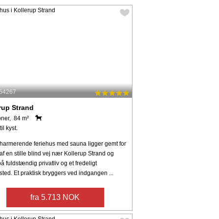
 54267
rup Strand
oner, 84 m²
il kyst.
charmerende feriehus med sauna ligger gemt for
f ​​en stille blind vej nær Kollerup Strand og
å fuldstændig privatliv og et fredeligt
tssted. Et praktisk bryggers ved indgangen ...
fra 5.713 NOK