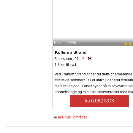
Husnr: 48999
Kollerup Strand
8 personer, 97 m²
1,3 km til kyst.
Ved Tranum Strand finder du dette charmerende
stråtækte sommerhus i et unikt, ugeneret ferieo
med fælles pool. Huset byder på to soveværels
dobbeltsenge og to ekstra soveværelser med hver 
fra 6.062 NOK
Se
alle hus i området
.