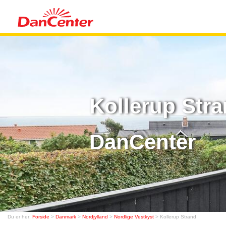
Kollerup Str
DanCenter
Du er her:
Forside
>
Danmark
>
Nordjylland
>
Nordlige Vestkyst
> Kollerup Strand