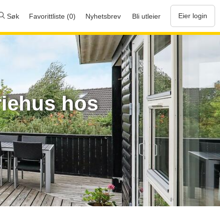
Eier login
Søk
Favorittliste (0)
Nyhetsbrev
Bli utleier
riehus hos