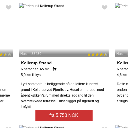
Husnr: 88439
Husnr:
Kollerup Strand
Kolle
6 personer, 65 m²
6 pers
5,0 km til kyst.
4,6 km t
Lyst sommerhus beliggende på en lettere kuperet
Dette 
r en
grund i Kollerup ved Fjerritslev. Huset er indrettet med
enden a
ammerne
åbent køkken/alrum med direkte adgang til den
byder p
r ...
overdækkede terrasse. Huset ligger på ugenert og
tilflug
læfyldt ...
fra 5.753 NOK