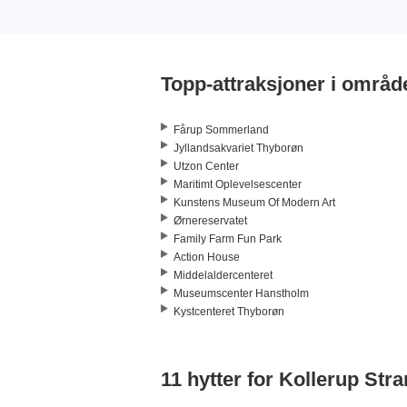
Topp-attraksjoner i områd
Fårup Sommerland
Jyllandsakvariet Thyborøn
Utzon Center
Maritimt Oplevelsescenter
Kunstens Museum Of Modern Art
Ørnereservatet
Family Farm Fun Park
Action House
Middelaldercenteret
Museumscenter Hanstholm
Kystcenteret Thyborøn
11 hytter for Kollerup Str