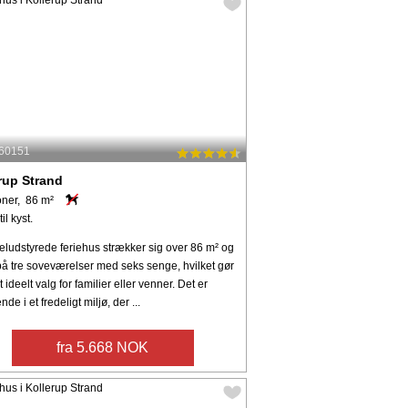
 60151
rup Strand
oner, 86 m²
il kyst.
eludstyrede feriehus strækker sig over 86 m² og
på tre soveværelser med seks senge, hvilket gør
et ideelt valg for familier eller venner. Det er
de i et fredeligt miljø, der ...
fra 5.668 NOK