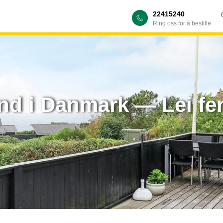
22415240
Ring oss for å bestille
and i Danmark — Lei fe