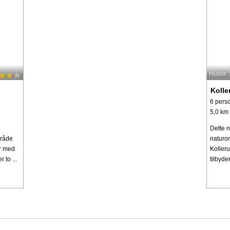
Husnr:
Kolle
6 pers
5,0 km t
Dette n
mråde
naturom
er med
Koller
to ...
tilbyder