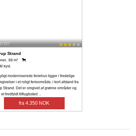
 37327
rup Strand
oner, 68 m²
il kyst.
yligt moderniserede feriehus ligger i fredelige
givelser i et roligt ferieområde, i kort afstand fra
up Strand. Det er omgivet af grønne områder og
 et fredfyldt tilflugtssted ...
fra 4.350 NOK