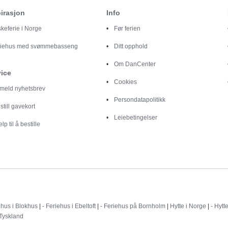
irasjon
Info
skeferie i Norge
Før ferien
riehus med svømmebasseng
Ditt opphold
Om DanCenter
vice
Cookies
lmeld nyhetsbrev
Persondatapolitikk
still gavekort
Leiebetingelser
elp til å bestille
Destinationer
ehus i Blokhus
|
- Feriehus i Ebeltoft
|
- Feriehus på Bornholm
|
Hytte i Norge
|
- Hytt
 Tyskland