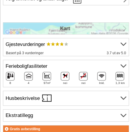
Kart
Gjestevurderinger
Basert på 3 vurderinger
3.7 ut av 5.0
Ferieboligfasiliteter
8
4
97m²
nei
nei
Inkl.
1,3 km
Husbeskrivelse
Ekstratillegg
Gratis avbestilling