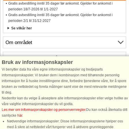
Gratis avbestilling inntil 35 dager før ankomst. Gjelder for ankomst i
perioden 18/7-2026 til 1/1-2027
Gratis avbestilling inntil 35 dager før ankomst. Gjelder for ankomst i
perioden 2/1 til 31/12-2027
Se vilkår her
Om området
Topp-attraksjoner i området
Bruk av informasjonskapsler
Vi benytter data fra våre egne informasjonskapsler og tredjeparts
Info og åpningstider
informasjonskapsler. Vi bruker dem i kombinasjon med tilhørende personlig
informasjon for å huske innstillingene dine, forbedre tjenestene våre, for å spore
bruken av nettstedet og foreta målinger samt vise de mest relevante meldingene
Før ferien
til deg.
Nedenfor kan du velge å akseptere alle informasjonskapsler eller velge hvilke av
våre valgfrie informasjonskapsler du vil godta.
Les mer om informasjonskapsler og personvernregler
.Du kan också återkalla ditt
samtycke
här
.
Nødvendige informasjonskapsler: Disse informasjonskapslene hjelper oss
med å sikre at nettstedet vårt fungerer ved å aktivere grunnleggende