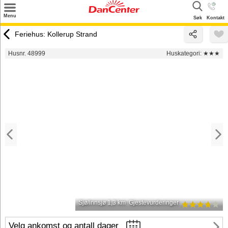
×
Menu
Søk
Kontakt
Søk
Feriehus: Kollerup Strand
Tilbud
Husnr. 48999
Huskategori:
★★★
Inspirasjon
Info
Service
Kontakt
Eier login
Sjø/innsjø 1,3 km
Gjestevurderinger
Velg ankomst og antall dager