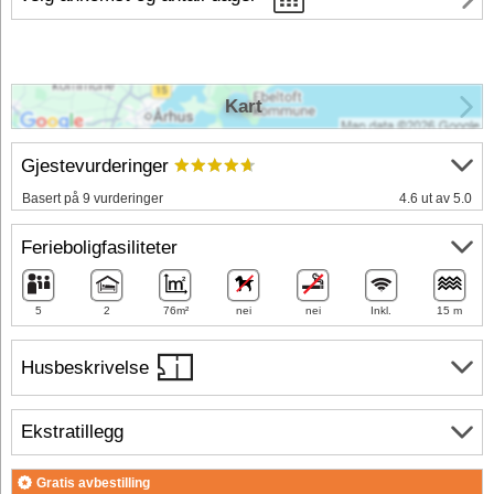
Kart
Gjestevurderinger
Basert på 9 vurderinger
4.6 ut av 5.0
Ferieboligfasiliteter
5
2
76m²
nei
nei
Inkl.
15 m
Husbeskrivelse
Ekstratillegg
Gratis avbestilling