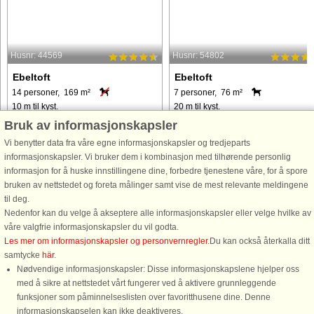
Husnr: 44569
Husnr: 54802
Ebeltoft
Ebeltoft
14 personer, 169 m²
7 personer, 76 m²
10 m til kyst.
20 m til kyst.
Bruk av informasjonskapsler
Dette lyse og rummelige feriehus nær
Skudehavnshus i den karakteristiske
Vibæk Strand tilbyder den perfekte
røde farve og den unikke beliggenh
Vi benytter data fra våre egne informasjonskapsler og tredjeparts
balance mellem afslapning, komfort
lige på havnen i Ebeltoft. 2-etagers
informasjonskapsler. Vi bruker dem i kombinasjon med tilhørende personlig
og sjov - et indbydende tilflugtssted,
sommerhus med åbent køkken i
informasjon for å huske innstillingene dine, forbedre tjenestene våre, for å spore
hvor familier og venner virkelig kan
forbindelse med spisestuen og med
bruken av nettstedet og foreta målinger samt vise de mest relevante meldingene
nyde tiden sammen. ...
direkte udgang til terrassen, ...
til deg.
Nedenfor kan du velge å akseptere alle informasjonskapsler eller velge hvilke av
våre valgfrie informasjonskapsler du vil godta.
fra 12.960 NOK
fra 6.826 NOK
Les mer om informasjonskapsler og personvernregler
.Du kan också återkalla ditt
samtycke
här
.
Nødvendige informasjonskapsler: Disse informasjonskapslene hjelper oss
med å sikre at nettstedet vårt fungerer ved å aktivere grunnleggende
funksjoner som påminnelseslisten over favoritthusene dine. Denne
informasjonskapselen kan ikke deaktiveres.