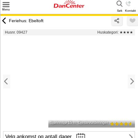
×
Menu
Søk
Kontakt
Søk
Feriehus: Ebeltoft
Tilbud
Husnr. 09427
Huskategori:
★★★★
Inspirasjon
Info
Service
Kontakt
Eier login
Sjø/innsjø 15 m
Gjestevurderinger
Velg ankomst og antall dager