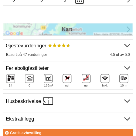
Kart
Gjestevurderinger
Basert på 47 vurderinger
4.5 ut av 5.0
Ferieboligfasiliteter
14
6
169m²
nei
nei
Inkl.
10 m
Husbeskrivelse
Ekstratillegg
Gratis avbestilling