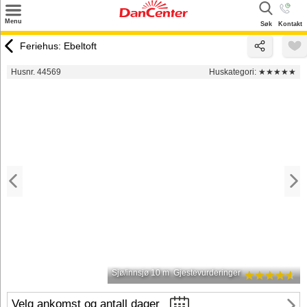
×
Menu
Søk
Kontakt
Søk
Feriehus: Ebeltoft
Tilbud
Husnr. 44569
Huskategori:
★★★★★
Inspirasjon
Info
Service
Kontakt
Eier login
Sjø/innsjø 10 m
Gjestevurderinger
Velg ankomst og antall dager