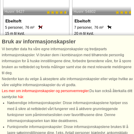
Husnr: 9427
Husnr: 54802
Ebeltoft
Ebeltoft
5 personer, 76 m²
7 personer, 76 m²
15 m til kyst.
20 m til kyst.
Bruk av informasjonskapsler
Skudehavnshus i den karakteristiske
Skudehavnshus i den karakteristiske
røde farve og den unikke beliggenhed
røde farve og den unikke beliggenh
Vi benytter data fra våre egne informasjonskapsler og tredjeparts
lige på havnen i Ebeltoft. 2-etagers
lige på havnen i Ebeltoft. 2-etagers
informasjonskapsler. Vi bruker dem i kombinasjon med tilhørende personlig
sommerhus med åbent køkken i
sommerhus med åbent køkken i
informasjon for å huske innstillingene dine, forbedre tjenestene våre, for å spore
forbindelse med spisestuen og med
forbindelse med spisestuen og med
bruken av nettstedet og foreta målinger samt vise de mest relevante meldingene
direkte udgang til terrassen, ...
direkte udgang til terrassen, ...
til deg.
Nedenfor kan du velge å akseptere alle informasjonskapsler eller velge hvilke av
våre valgfrie informasjonskapsler du vil godta.
fra 6.323 NOK
fra 6.826 NOK
Les mer om informasjonskapsler og personvernregler
.Du kan också återkalla ditt
samtycke
här
.
Nødvendige informasjonskapsler: Disse informasjonskapslene hjelper oss
med å sikre at nettstedet vårt fungerer ved å aktivere grunnleggende
funksjoner som påminnelseslisten over favoritthusene dine. Denne
informasjonskapselen kan ikke deaktiveres.
Funksjonelle informasjonskapsler: Disse informasjonskapslene brukes til å
lagre søkeinnstillingene dine, f.eks. Antall personer, kjæledyr, ankomstdato