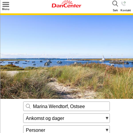
×
Menu
Søk
Kontakt
Søk
Tilbud
Inspirasjon
Info
Service
Kontakt
Eier login
Marina Wendtorf, Ostsee
Ankomst og dager
Personer