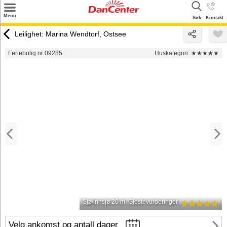
×
Menu
Søk
Kontakt
Søk
Leilighet: Marina Wendtorf, Ostsee
Tilbud
Feriebolig nr 09285
Huskategori:
★★★★★
Inspirasjon
Info
Service
Kontakt
Eier login
Sjø/innsjø 20 m
Gjestevurderinger
Velg ankomst og antall dager