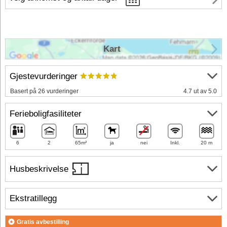
Kart
Gjestevurderinger
Basert på 26 vurderinger
4.7 ut av 5.0
Ferieboligfasiliteter
6
2
65m²
ja
nei
Inkl.
20 m
Husbeskrivelse
Ekstratillegg
Gratis avbestilling