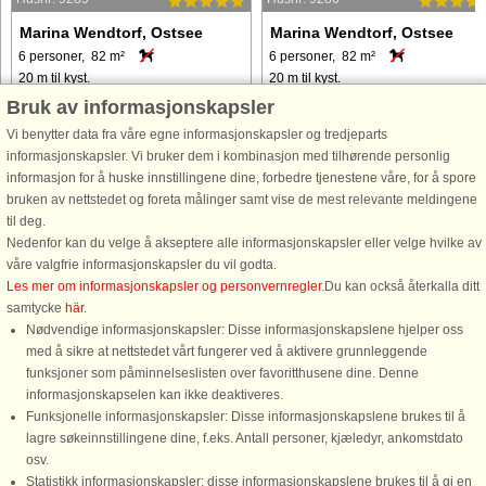
Marina Wendtorf, Ostsee
Marina Wendtorf, Ostsee
6 personer, 82 m²
6 personer, 82 m²
20 m til kyst.
20 m til kyst.
Bruk av informasjonskapsler
Lad dine bekymringer blive hjemme
Moderne og komfortabel lejlighed
Vi benytter data fra våre egne informasjonskapsler og tredjeparts
og træd ind i denne moderne og
med udsigt over Østersøen og
informasjonskapsler. Vi bruker dem i kombinasjon med tilhørende personlig
komfortable lejlighed, der er designet
lystbådehavnen. Nyd den smukke
informasjon for å huske innstillingene dine, forbedre tjenestene våre, for å spore
til en afslappende ferie med en
panoramaudsigt over Østersøen fra
bruken av nettstedet og foreta målinger samt vise de mest relevante meldingene
fantastisk udsigt. Dette er ikke bare et
morgen til aften. Den moderne og
til deg.
sted at bo, det er din forreste ...
komfortabelt indrettede lejlighed
Nedenfor kan du velge å akseptere alle informasjonskapsler eller velge hvilke av
består ...
våre valgfrie informasjonskapsler du vil godta.
fra 5.085 NOK
fra 5.085 NOK
Les mer om informasjonskapsler og personvernregler
.Du kan också återkalla ditt
samtycke
här
.
Nødvendige informasjonskapsler: Disse informasjonskapslene hjelper oss
med å sikre at nettstedet vårt fungerer ved å aktivere grunnleggende
funksjoner som påminnelseslisten over favoritthusene dine. Denne
informasjonskapselen kan ikke deaktiveres.
Funksjonelle informasjonskapsler: Disse informasjonskapslene brukes til å
lagre søkeinnstillingene dine, f.eks. Antall personer, kjæledyr, ankomstdato
osv.
Statistikk informasjonskapsler: disse informasjonskapslene brukes til å gi en