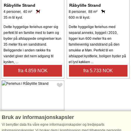
Råbylille Strand
Råbylille Strand
4 personer, 40 m²
8 personer, 88 m²
35 m til kyst.
600 m til kyst.
Dette hyggelige feriehus egner sig
Dette hyggelige feriehus med
perfekt til en familie med to børn og
separat anneks, bygget i 2010,
byder på afslappede omgivelser kun
ligger kun 600 meter fra en
35 meter fra en sandstrand.
familievenlig sandstrand på den
Beliggende i anden række fra
smukke ø Møn. Perfekt til en
vandet giver det nem adgang til
afslappet kystferie, boligen byder på
kysten, ...
et lyst køkken ...
fra 4.859 NOK
fra 5.733 NOK
Husnr: 95641
Bruk av informasjonskapsler
Råbylille Strand
Vi benytter data fra våre egne informasjonskapsler og tredjeparts
14 personer, 191 m²
informasjonskapsler. Vi bruker dem i kombinasjon med tilhørende personlig