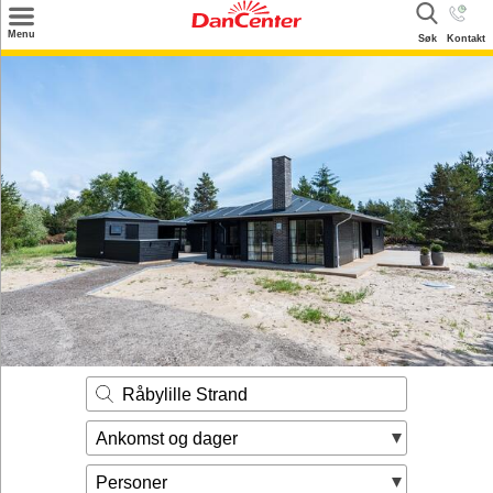
×
Menu
Søk
Kontakt
Søk
Tilbud
Inspirasjon
Info
Service
Kontakt
Eier login
Råbylille Strand
Ankomst og dager
Personer