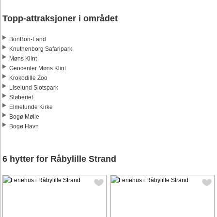
Topp-attraksjoner i området
BonBon-Land
Knuthenborg Safaripark
Møns Klint
Geocenter Møns Klint
Krokodille Zoo
Liselund Slotspark
Støberiet
Elmelunde Kirke
Bogø Mølle
Bogø Havn
6 hytter for Råbylille Strand