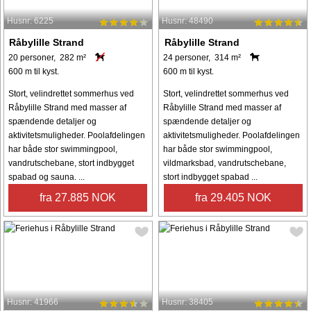
Husnr: 6225
Husnr: 48490
Råbylille Strand
Råbylille Strand
20 personer, 282 m²
24 personer, 314 m²
600 m til kyst.
600 m til kyst.
Stort, velindrettet sommerhus ved
Stort, velindrettet sommerhus ved
Råbylille Strand med masser af
Råbylille Strand med masser af
spændende detaljer og
spændende detaljer og
aktivitetsmuligheder. Poolafdelingen
aktivitetsmuligheder. Poolafdelingen
har både stor swimmingpool,
har både stor swimmingpool,
vandrutschebane, stort indbygget
vildmarksbad, vandrutschebane,
spabad og sauna. ...
stort indbygget spabad ...
fra 27.885 NOK
fra 29.405 NOK
Husnr: 41966
Husnr: 38405