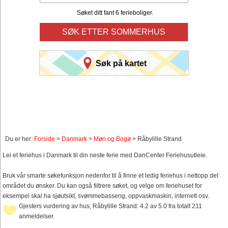
Søket ditt fant 6 ferieboliger.
SØK ETTER SOMMERHUS
Søk på kartet
Du er her:
Forside
>
Danmark
>
Møn og Bogø
> Råbylille Strand
Lei et feriehus i Danmark til din neste ferie med DanCenter Feriehusutleie.
Bruk vår smarte søkefunksjon nedenfor til å finne et ledig feriehus i nettopp det
området du ønsker. Du kan også filtrere søket, og velge om feriehuset for
eksempel skal ha sjøutsikt, svømmebasseng, oppvaskmaskin, internett osv.
Gjesters vurdering av hus, Råbylille Strand: 4.2 av 5.0 fra totalt 211
anmeldelser.