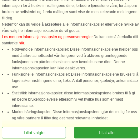
600 m til kyst.
informasjon for å huske innstillingene dine, forbedre tjenestene våre, for å spore
bruken av nettstedet og foreta målinger samt vise de mest relevante meldingene
Skanlux wellness-sommerhus
til deg.
indrettet med moderne møblering og
Nedenfor kan du velge å akseptere alle informasjonskapsler eller velge hvilke av
personligt hyggeligt. I
våre valgfrie informasjonskapsler du vil godta.
aktivitetsrummet kan der spilles
Les mer om informasjonskapsler og personvernregler
.Du kan också återkalla ditt
bordfodbold, billard, elektronisk dart
samtycke
här
.
og bordtennis. Der er 2
Nødvendige informasjonskapsler: Disse informasjonskapslene hjelper oss
badeværelser, der er ...
med å sikre at nettstedet vårt fungerer ved å aktivere grunnleggende
fra 20.755 NOK
funksjoner som påminnelseslisten over favoritthusene dine. Denne
informasjonskapselen kan ikke deaktiveres.
Funksjonelle informasjonskapsler: Disse informasjonskapslene brukes til å
lagre søkeinnstillingene dine, f.eks. Antall personer, kjæledyr, ankomstdato
osv.
Statistikk informasjonskapsler: disse informasjonskapslene brukes til å gi
en bedre brukeropplevelse ettersom vi vet hvilke hus som er mest
interessante.
Markedsføringskapsler: Disse informasjonskapslene gjør det mulig for oss
DanCenter A/S - Kronprinsensgade 3, 2. - 1114 København K - Danmark
og våre partnere å tilby deg det mest relevante innholdet.
Tel.: +45 70 13 00 00 - Bankforbindelse: Danske Bank/Oslo Kontonr. 9760 05 01
635 - CVR: 67324013
Tillat valgte
Tillat alle