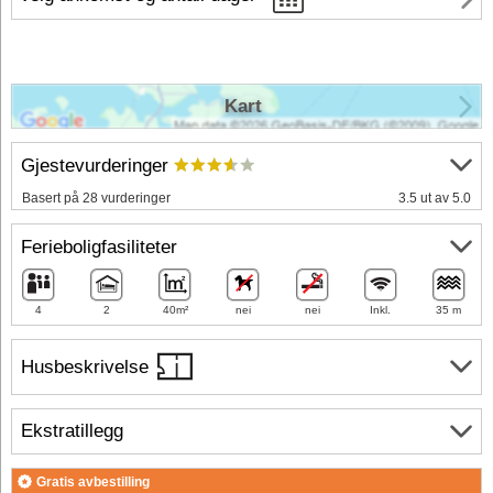
Kart
Gjestevurderinger
Basert på 28 vurderinger
3.5 ut av 5.0
Ferieboligfasiliteter
4
2
40m²
nei
nei
Inkl.
35 m
Husbeskrivelse
Ekstratillegg
Gratis avbestilling