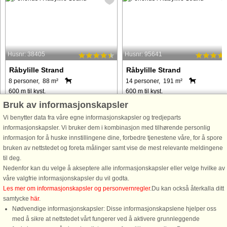
Husnr: 38405
Husnr: 95641
Råbylille Strand
Råbylille Strand
8 personer, 88 m²
14 personer, 191 m²
600 m til kyst.
600 m til kyst.
Bruk av informasjonskapsler
Dette hyggelige feriehus med separat
Skanlux wellness-sommerhus
anneks, bygget i 2010, ligger kun 600
indrettet med moderne møblering og
Vi benytter data fra våre egne informasjonskapsler og tredjeparts
meter fra en familievenlig sandstrand
personligt hyggeligt. I aktivitetsrumm
informasjonskapsler. Vi bruker dem i kombinasjon med tilhørende personlig
på den smukke ø Møn. Perfekt til en
kan der spilles bordfodbold, billard,
informasjon for å huske innstillingene dine, forbedre tjenestene våre, for å spore
afslappet kystferie, boligen byder på
elektronisk dart og bordtennis. Der e
bruken av nettstedet og foreta målinger samt vise de mest relevante meldingene
et lyst køkken ...
2 badeværelser, der er ...
til deg.
Nedenfor kan du velge å akseptere alle informasjonskapsler eller velge hvilke av
våre valgfrie informasjonskapsler du vil godta.
fra 5.733 NOK
fra 20.755 NOK
Les mer om informasjonskapsler og personvernregler
.Du kan också återkalla ditt
samtycke
här
.
Nødvendige informasjonskapsler: Disse informasjonskapslene hjelper oss
med å sikre at nettstedet vårt fungerer ved å aktivere grunnleggende