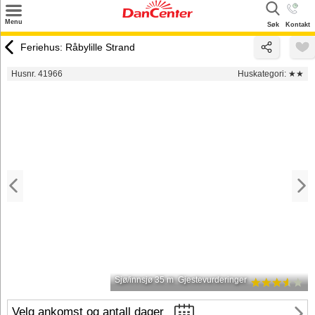
×
Menu
Søk
Kontakt
Søk
Feriehus: Råbylille Strand
Tilbud
Husnr. 41966
Huskategori:
★★
Inspirasjon
Info
Service
Kontakt
Eier login
Sjø/innsjø 35 m
Gjestevurderinger
Velg ankomst og antall dager