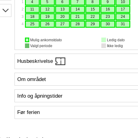
1
4
5
6
7
8
9
10
2
11
12
13
14
15
16
17
3
18
19
20
21
22
23
24
4
25
26
27
28
29
30
31
Mulig ankomstdato
Ledig dato
Valgt periode
Ikke ledig
Husbeskrivelse
Om området
Info og åpningstider
Før ferien