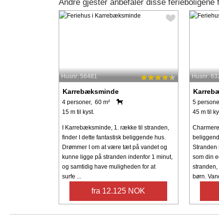
Andre gjester anbefaler disse ferieboligen
Husnr: 56481
Husnr: 63
Karrebæksminde
Karreb
4 personer, 60 m²
5 persone
15 m til kyst.
45 m til ky
I Karrebæksminde, 1. række til stranden,
Charmeren
finder I dette fantastisk beliggende hus.
beliggende
Drømmer I om at være tæt på vandet og
Stranden 
kunne ligge på stranden indenfor 1 minut,
som din e
og samtidig have muligheden for at
stranden, 
surfe ...
børn. Vand
fra 12.125 NOK