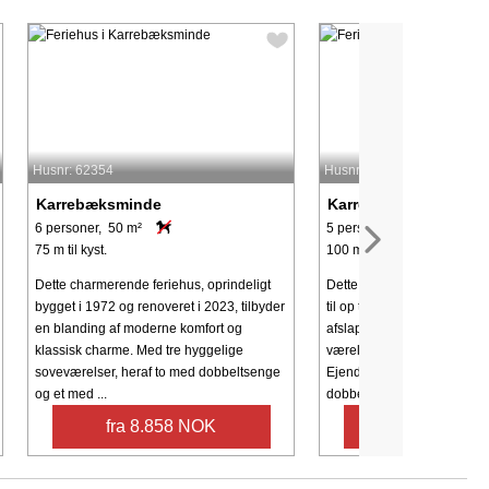
Husnr: 62354
Husnr: 60169
Karrebæksminde
Karrebæksminde
6 personer, 50 m²
5 personer, 55 m²
75 m til kyst.
100 m til kyst.
Dette charmerende feriehus, oprindeligt
Dette charmerende feriehus,
bygget i 1972 og renoveret i 2023, tilbyder
til op til seks gæster, tilbyde
en blanding af moderne komfort og
afslappende ophold med h
klassisk charme. Med tre hyggelige
værelser og moderne facilit
soveværelser, heraf to med dobbeltsenge
Ejendommen har et sovev
og et med ...
dobbeltseng, et børneværels
fra 8.858 NOK
fra 18.773 