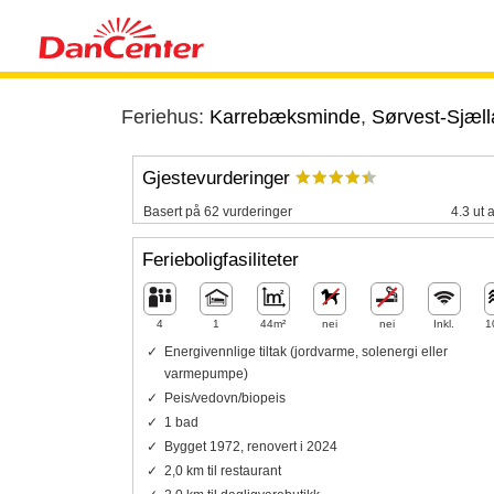
Feriehus:
Karrebæksminde
,
Sørvest-Sjæl
Gjestevurderinger
Basert på 62 vurderinger
4.3 ut 
Ferieboligfasiliteter
4
1
44m²
nei
nei
Inkl.
1
Energivennlige tiltak (jordvarme, solenergi eller
varmepumpe)
Peis/vedovn/biopeis
1 bad
Bygget 1972, renovert i 2024
2,0 km til restaurant