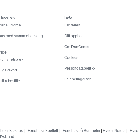
irasjon
Info
ferie i Norge
Før ferien
ehus med svømmebasseng
Ditt opphold
Om DanCenter
vice
Cookies
eld nyhetsbrev
Persondatapolitikk
ll gavekort
Leiebetingelser
til å bestille
Destinationer
ehus i Blokhus
|
- Feriehus i Ebeltoft
|
- Feriehus på Bornholm
|
Hytte i Norge
|
- Hytt
 Tyskland