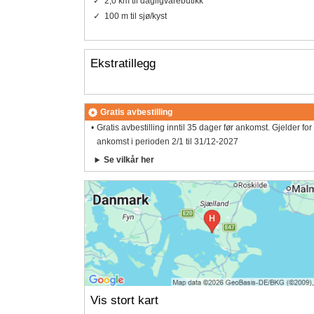
2,0 km til dagligvarebutikk
100 m til sjø/kyst
Ekstratillegg
Gratis avbestilling
Gratis avbestilling inntil 35 dager før ankomst. Gjelder for
ankomst i perioden 2/1 til 31/12-2027
Se vilkår her
Vis stort kart