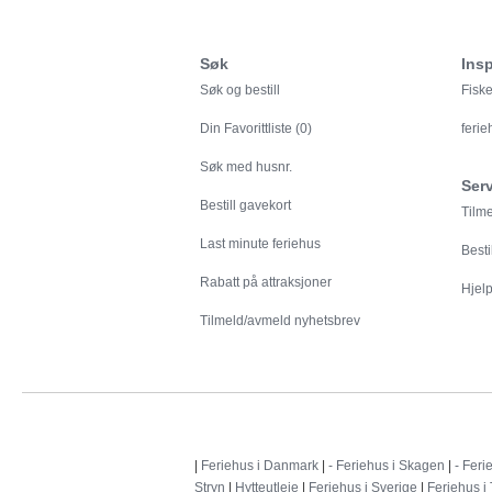
Søk
Insp
Søk og bestill
Fiske
Din
Favorittliste (0)
feri
Søk med husnr.
Ser
Bestill gavekort
Tilm
Last minute feriehus
Besti
Rabatt på attraksjoner
Hjelp 
Tilmeld/avmeld nyhetsbrev
|
Feriehus i Danmark
|
- Feriehus i Skagen
|
- Feri
Stryn
|
Hytteutleie
|
Feriehus i Sverige
|
Feriehus i