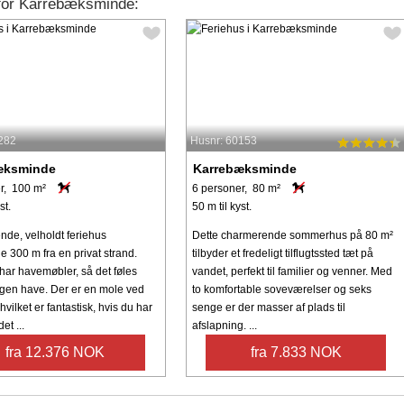
e for Karrebæksminde:
282
Husnr: 60153
æksminde
Karrebæksminde
r, 100 m²
6 personer, 80 m²
st.
50 m til kyst.
de, velholdt feriehus
Dette charmerende sommerhus på 80 m²
 300 m fra en privat strand.
tilbyder et fredeligt tilflugtssted tæt på
har havemøbler, så det føles
vandet, perfekt til familier og venner. Med
gen have. Der er en mole ved
to komfortable soveværelser og seks
hvilket er fantastisk, hvis du har
senge er der masser af plads til
et ...
afslapning. ...
fra 12.376 NOK
fra 7.833 NOK