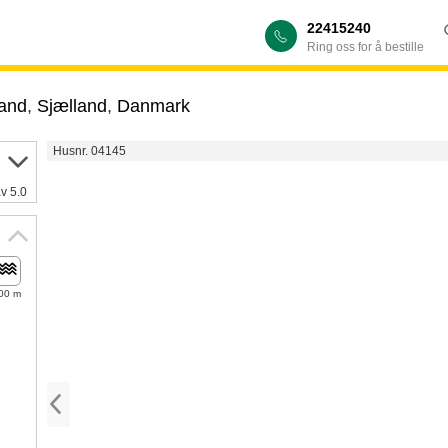
22415240
Ring oss for å bestille
land
,
Sjælland
,
Danmark
Husnr. 04145
av 5.0
00 m