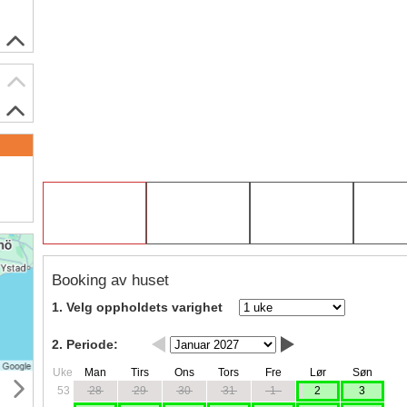
Booking av huset
1. Velg oppholdets varighet
2. Periode:
Uke
Man
Tirs
Ons
Tors
Fre
Lør
Søn
53
28
29
30
31
1
2
3